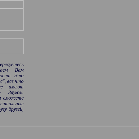
ресуетесь
лаем Вам
ности. Это
с", все что
се имеют
 Звуком.
Вы сможете
ентальные
угу друзей,